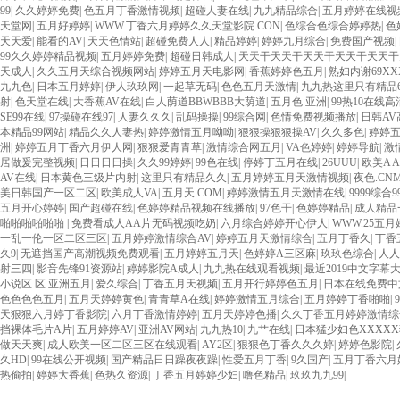
99
|
久久婷婷免费
|
色五月丁香激情视频
|
超碰人妻在线
|
九九精品综合
|
五月婷婷在线视
天堂网
|
五月好婷婷
|
WWW.丁香六月婷婷久久天堂影院.CON
|
色综合色综合婷婷热
|
色
天天爱
|
能看的AV
|
天天色情站
|
超碰免费人人
|
精品婷婷
|
婷婷九月综合
|
免费国产视频
|
99久久婷婷精品视频
|
五月婷婷免费
|
超碰日韩成人
|
天天干天天干天天干天天干天天干
天成人
|
久久五月天综合视频网站
|
婷婷五月天电影网
|
香蕉婷婷色五月
|
熟妇内谢69XX
九九色
|
日本五月婷婷
|
伊人玖玖网
|
一起草无码
|
色色五月天激情
|
九九热这里只有精品
射
|
色天堂在线
|
大香蕉AV在线
|
白人荫道BBWBBB大荫道
|
五月色 亚洲
|
99热10在线
SE99在线
|
97操碰在线97
|
人妻久久久
|
乱码操操
|
99综合网
|
色情免费视频播放
|
日韩AV
本精品99网站
|
精品久久人妻热
|
婷婷激情五月呦呦
|
狠狠操狠狠操AV
|
久久多色
|
婷婷
洲
|
婷婷五月丁香六月伊人网
|
狠狠爱青青草
|
激情综合网五月
|
VA色婷婷
|
婷婷导航
|
激
居做爰完整视频
|
日日日日操
|
久久99婷婷
|
99色在线
|
停婷丁五月在线
|
26UUU
|
欧美A A 
AV在线
|
日本黄色三级片内射
|
这里只有精品久久
|
五月婷婷五月天激情视频
|
夜色.CN
美日韩国产一区二区
|
欧美成人VA
|
五月天.COM
|
婷婷激情五月天激情在线
|
9999综合
五月开心婷婷
|
国产超碰在线
|
色婷婷精品视频在线播放
|
97色干
|
色婷婷精品
|
成人精品
啪啪啪啪啪啪
|
免费看成人AA片无码视频吃奶
|
六月综合婷婷开心伊人
|
WWW.25五月
一乱一伦一区二区三区
|
五月婷婷激情综合AV
|
婷婷五月天激情综合
|
五月丁香久
|
丁香
久9
|
无遮挡国产高潮视频免费观看
|
五月婷婷五月天
|
色婷婷A三区麻
|
玖玖色综合
|
人人
射三四
|
影音先锋91资源站
|
婷婷影院A成人
|
九九热在线观看视频
|
最近2019中文字幕
小说区 区 亚洲五月
|
爱久综合
|
丁香五月天视频
|
五月开行婷婷色五月
|
日本在线免费中文
色色色色五月
|
五月天婷婷黄色
|
青青草A在线
|
婷婷激情五月综合
|
五月婷婷丁香啪啪
|
天狠狠六月婷丁香影院
|
六月丁香激情婷婷
|
五月天婷婷色播
|
久久丁香五月婷婷激情综
挡裸体毛片A片
|
五月婷婷AV
|
亚洲AV网站
|
九九热10
|
九艹在线
|
日本猛少妇色XXXX
做天天爽
|
成人欧美一区二区三区在线观看
|
AY2区
|
狠狠色丁香久久久婷
|
婷婷色影院
|
久HD
|
99在线公开视频
|
国产精品日日躁夜夜躁
|
性爱五月丁香
|
9久国产
|
五月丁香六月
热偷拍
|
婷婷大香蕉
|
色热久资源
|
丁香五月婷婷少妇
|
噜色精品
|
玖玖九九99
|