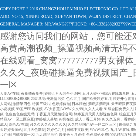
COPY RIGHT ? 2016 CHANGZHOU PAINUO ELECTRONIC CO. LTD AL
ADD: NO.15, XINHU ROAD, XUEYAN TOWN, WUJIN DISTRICT, CHANGZH
GENERAL MANAGER: MR.WANG????PHONE: +86-13382882032????W
感谢您访问我们的网站，您可能还
高黄高潮视频_操逼视频高清无码不卡
在线观看_窝窝777777777男女
久久久_夜晚碰操逼免费视频国产_
一区
人妻AV在线
|
夜夜骑夜夜撸
|
婷婷五月天综合小说网
|
五月天婷亚洲综合在线嫩草网
|
五
LLLBBBB槡BBBB
|
26UUU欧美激情另类
|
色久五月
|
国产欧美婷婷五月
|
婷婷开心青青
人网站
|
激情第四色
|
特黄三级片
|
色婷婷偷拍
|
日本婷色
|
狠狠搞狠狠操
|
天天狠狠夜夜狠狠
小说视频
|
99国产ER热视频
|
AV大香蕉
|
WWW.久久99
|
久久人人看
|
91综合国免费久入
|
频
|
色色色色色级无码
|
丁香五月天激情综合网
|
婷婷五月天男人影院色色网
|
综合五月
精品AV一区二区麻豆
|
婷婷成人基地
|
97操在线
|
成人丁香五月婷
|
97久久五月丁香婷婷
成人
|
综合AV在线
|
91久久久久久久久久久
|
久久精品国产AV一区二区三区
|
偷偷操九
天婷婷资源站
|
五月天色影院
|
婷婷色九月
|
日韩中文欧美
|
WWW.99.色
|
九月AV在线
|
9
片在线
|
日韩有码一区
|
九九精品自拍
|
欧美色六月婷婷
|
色色网站免费
|
99热精品在线
|