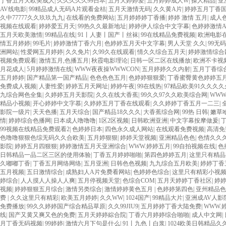
丁香五月天欧美成人
|
久久久久久99日本
|
五月天婷婷爱
|
五月婷婷成人W
|
操人精品
|
亚
AV线电影
|
99精品成人无码A片观看金桔
|
五月天激情无码
|
久久黄A片
|
婷婷五月丁香
久中77777久久玖玖九九
|
在线看的免费网站
|
五月婷婷婷丁香播
|
婷婷 激情 五月
|
成人色
视频在线观看
|
婷婷爱五月天
|
99热久久最新地址
|
婷婷伊人综合中文字幕
|
色婷婷激情A
五月天欧美激情
|
99精品在线
|
91丨人妻丨国产丨丝袜
|
99在线精品免费视频
|
欧洲电影
情五月婷婷
|
99毛片
|
婷婷激情丁香六月
|
色婷婷五月天中文字幕
|
男人天堂 久久
|
99无码
洲网站
|
性爱网五月婷婷
|
久久免片
|
久99久在线观看
|
情久久综合五月天
|
婷婷激情综合
视频免费观看
|
激情五月,色播五月
|
秋霞电影理论
|
日韩一区二区在线播放
|
欧洲不卡视
月花成人
|
5月婷婷激情在线
|
WWW夜夜操WWWCON
|
五月婷婷久久内射
|
五月丁香综
五月婷婷
|
国产精品第一国产精品
|
色色色色五月
|
色婷婷狠狠爱
|
丁香蜜臀黄色婷婷五
免费成人视频
|
人妻性爱
|
婷婷五月天网址
|
婷婷午夜
|
99在线热
|
97精品欧美91久久久
九综合网色全集
|
久婷婷五月天影院
|
久久在线大香蕉
|
99久久97久久欧美综合网
|
WWW
精品小视频
|
开心婷婷中文字慕
|
久婷婷五月丁香在线观看
|
久久婷婷丁香五月一二三
|
影院一级片
|
天天色播
|
五月天综合
|
国产精品18久久久
|
大香蕉综合网
|
99热 日韩
|
嫩草
情
|
婷婷综合色播网
|
日本成人噜噜噜
|
1区2区视频
|
日韩欧洲亚洲
|
中文字幕按摩做爰
|
99视频在线精品免费观看2
|
色婷婷日本
|
四色永久成人网站
|
在线观看免费视频
|
高清免
色噜噜狠狠色综无码久久合欧美
|
五月婷狠狠
|
婷婷天堂视频
|
亚洲精品色色
|
色情久久
影院
|
婷婷五月四狠狠
|
婷婷激情五月天亚洲综合
|
WWW.婷婷五月
|
99自拍视频在线
|
色
日韩精品一品二区三区的使用体验
|
丁香五月婷婷啪啪
|
第四色婷婷五月
|
这里只有精品
久嘟嘟丁香
|
丁香五月网络网络
|
五月亚洲
|
日韩色色视频
|
九九综合五月欧美
|
婷婷丁香
五月视频
|
五日激情综合
|
成熟妇人A片免费看网站
|
色婷婷色综合
|
这里只有精彩小视
婷综合
|
人人摸人人操人人爽
|
五月停视频天堂
|
色综合COM
|
五月天婷婷丁香社区
|
婷
视频
|
婷婷狠狠五月综合
|
激情另类综合
|
激情婷婷黄色五月
|
色婷婷第四色
|
亚州精品色
费
|
久久这里只有精彩
|
欧美五月婷婷
|
久久WW
|
1024国产
|
99精品大片
|
亚洲成AV人影
免费播放
|
99久久婷婷国产综合精品草原
|
久久99JIU9
|
五月婷婷丁香大陆免费
|
WWW.
线
|
国产又黄又爽又色的免费
|
五月天婷婷綜合院
|
丁香六月婷婷综合啪啪
|
成人中文网
|
月丁香无码视频
|
99婷婷
|
激情六月下句是什么
|
91丨九色丨白浆
|
1024欧美日韩精品久