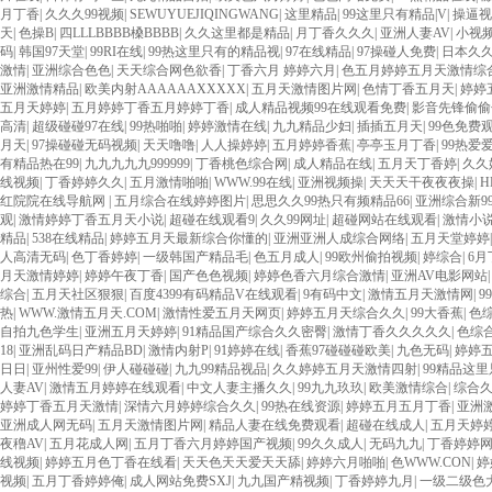
月丁香
|
久久久99视频
|
SEWUYUEJIQINGWANG
|
这里精品
|
99这里只有精品|V
|
操逼视
天
|
色操B
|
四LLLBBBB槡BBBB
|
久久这里都是精品
|
月丁香久久久
|
亚洲人妻AV
|
小视
码
|
韩国97天堂
|
99RI在线
|
99热这里只有的精品视
|
97在线精品
|
97操碰人免费
|
日本久
激情
|
亚洲综合色色
|
天天综合网色欲香
|
丁香六月 婷婷六月
|
色五月婷婷五月天激情综
亚洲激情精品
|
欧美内射AAAAAAXXXXX
|
五月天激情图片网
|
色情丁香五月天
|
婷婷
五月天婷婷
|
五月婷婷丁香五月婷婷丁香
|
成人精品视频99在线观看免费
|
影音先锋偷偷
高清
|
超级碰碰97在线
|
99热啪啪
|
婷婷激情在线
|
九九精品少妇
|
插插五月天
|
99色免费
月天
|
97操碰碰无码视频
|
天天噜噜
|
人人操婷婷
|
五月婷婷香蕉
|
亭亭玉月丁香
|
99热爱
有精品热在99
|
九九九九九999999
|
丁香桃色综合网
|
成人精品在线
|
五月天丁香婷
|
久久
线视频
|
丁香婷婷久久
|
五月激情啪啪
|
WWW.99在线
|
亚洲视频操
|
天天天干夜夜夜操
|
红院院在线导航网
|
五月综合在线婷婷图片
|
思思久久99热只有频精品66
|
亚洲综合新9
观
|
激情婷婷丁香五月天小说
|
超碰在线观看9
|
久久99网址
|
超碰网站在线观看
|
激情小
精品
|
538在线精品
|
婷婷五月天最新综合你懂的
|
亚洲亚洲人成综合网络
|
五月天堂婷婷
人高清无码
|
色丁香婷婷
|
一级韩国产精品毛
|
色五月成人
|
99欧州偷拍视频
|
婷综合
|
6月
月天激情婷婷
|
婷婷午夜丁香
|
国产色色视频
|
婷婷色香六月综合激情
|
亚洲AV电影网站
综合
|
五月天社区狠狠
|
百度4399有码精品V在线观看
|
9有码中文
|
激情五月天激情网
|
9
热
|
WWW.激情五月天.COM
|
激情性爱五月天网页
|
婷婷五月天综合久久
|
99大香蕉
|
色
自拍九色学生
|
亚洲五月天婷婷
|
91精品国产综合久久密臀
|
激情丁香久久久久久
|
色综
18
|
亚洲乱码日产精品BD
|
激情内射P
|
91婷婷在线
|
香蕉97碰碰碰欧美
|
九色无码
|
婷婷五
日日
|
亚州性爱99
|
伊人碰碰碰
|
九九99精品视品
|
久久婷婷五月天激情四射
|
99精品这
人妻AV
|
激情五月婷婷在线观看
|
中文人妻主播久久
|
99九九玖玖
|
欧美激情综合
|
综合久
婷婷丁香五月天激情
|
深情六月婷婷综合久久
|
99热在线资源
|
婷婷五月五月丁香
|
亚洲
亚洲成人网无码
|
五月天激情图片网
|
精品人妻在线免费观看
|
超碰在线成人
|
五月天婷
夜穞AV
|
五月花成人网
|
五月丁香六月婷婷国产视频
|
99久久成人
|
无码九九
|
丁香婷婷
线视频
|
婷婷五月色丁香在线看
|
天天色天天爱天天舔
|
婷婷六月啪啪
|
色WWW.CON
|
婷
视频
|
五月丁香婷婷俺
|
成人网站免费SXJ
|
九九国产精视频
|
丁香婷婷九月
|
一级二级色