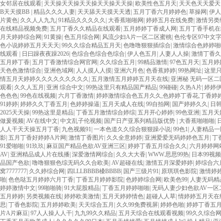
女邻居在线观看
|
天天操天天操天天操天天操天天操
|
欧美性色五月天
|
天天色天天爱天
B天天摸BB
|
精品久久久人妻
|
天天舔天天摸天天透
|
五月丁香六月婷婷色
|
草操网
|
伊人
片黄色
|
久久人人九九
|
91精品久久久久久
|
大香蕉啪啪网
|
婷婷五月在线免费
|
激情另类
在线精品视频免费
|
五月丁香久久精品在线观看
|
五月婷婷丁香成人网
|
五月丁香手机在
月天婷婷综合网
|
91黄操
|
色五月综合网
|
风流少妇A片一区二区蜜桃
|
色伦专区97中文
色小说婷婷五月天天天
|
99久久综合精品五月天
|
色噜噜狠狠插综合
|
激情综合色婷婷啪
线观看
|
日曰躁夜夜躁2026
|
色综合色综合色综合
|
伊人色五月
|
人妻人人操
|
激情丁香久
五月婷丁香
|
五月丁香激情综合网官网
|
久久综合五月
|
99精品激情
|
97色五月天
|
五月婷
天色色激情综合
|
亚洲色域网
|
人人摸人人摸
|
亚洲六月色
|
色香蕉婷婷
|
99热网址
|
这里
情五月天婷婷久久久久久久久久久
|
五月激情五月婷婷五月天在线
|
亚洲秘 无码一区二
观看
|
久久人五月
|
亚洲 综合中文
|
99热这里只有精品国产精品
|
99碰碰
|
久热A片
|
婷婷
色色色
|
99色在线视频
|
六月丁香激情
|
婷婷激情综合色五月久久,色婷婷丁香花,丁香婷
91婷婷
|
婷婷久久丁香五月
|
色婷婷操逼
|
五月天成人在线
|
99自拍网
|
国产婷婷久久
|
日韩
2025天天操
|
99热这里是精品
|
丁香五月激情综合婷综
|
五月开心婷婷
|
99色亚洲
|
五月天
做爰视频
|
AV在线中文
|
中文乱子伦视频
|
国产日产亚系列精品版优势
|
大香蕉啪啪啪
|
人人干天天操五月丁香
|
九色视频91
|
一本色道久久综合狠狠躁小说
|
99色1
|
人妻精品一
影
|
五月丁香好婷婷A片网
|
激情丁香图片
|
久久全意婷婷
|
亚洲爱爱无码婷婷色五月
|
丁
91爱啪啪
|
91玖玖
|
麻豆国产精品色欲AV亚洲三区
|
婷婷丁香五月综合久久
|
六月婷婷网
AV
|
亚洲精品成人片在线播
|
深爱激情网综合
|
久久大大香
|
WWW.思思99热
|
日本99视频
品国产色欲
|
噜噜狠狠色综无码久久合欧美
|
AV超碰在线
|
激情五月深爱婷婷
|
婷综合六
窝7777777
|
久久婷综合网
|
四LLLBBBB槡BBBB
|
国产三级片91
|
原琪琪色影院
|
激情婷
啪
|
色色哒五月婷婷六月丁香
|
丁香五月婷婷影院
|
色婷婷综合网
|
欧美色99
|
人妻无码精
婷婷激情中文
|
99啪啪骑
|
91大屁股精品
|
丁香五月婷婷啪啪
|
无码人妻少妇色欲AV一区
五月婷婷
|
另类视频在线
|
婷婷欧美激情
|
五月天婷婷情色
|
超碰人人草
|
情婷婷五月天在
思
|
丁香色影院
|
五月婷婷欧美
|
天天综合五月
|
久久99免费视屏
|
婷婷色啪
|
婷婷丁香五
片A片麻豆
|
97人人操人人干
|
九九99久久精品
|
五月天综合在线观看视频
|
99久久综合