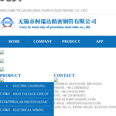
WELCOME TO CHANGZHOU PAINUO ELECTRONIC CO. LTD.!
HOME
COMPANY
PRODUCT
APP
PRODUCT
CONTACT
GENERAL MANAGER: MR.WANG
ELECTRIC CHARGING
PHONE: +86-13382882032
TEL: +86-519-83331905
CABLE
HIGH VOLTAGE LINE OF
FAX: +86-519-89185073
WEB: M.SQHUASHENG.COM
ELECTRIC
SOLAR PHOTOVOLTAIC
E-MAIL: WKFPAINUO@163.COM
ADD: NO.15, XINHU ROAD, XUEYAN TOW
CABLE
ELECTRICAL WIRING