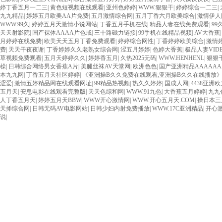
婷丁香五月一二三
|
黄色短视频在线观看
|
亚州色婷婷
|
WWW.狠狠干
|
婷婷综合一二三
|
九九精品
|
婷婷五月欧美AA片免费
|
五月激情综合网
|
五月丁香六月欧美综合
|
激情伊人
WWW.99久
|
婷婷五月天激情小说网站
|
丁香五月手机在线
|
精品人妻在线免费观看
|
99
天天射影院
|
国产裸体AAAA片色戒
|
三十路磁力链接
|
99手机在线精品视频
|
AV大香蕉
月婷婷在线免费
|
欧美天天五月丁香免费观看
|
婷婷综合网性
|
丁香婷婷欧美综合
|
激情
费
|
天天干夜夜谢
|
丁香婷婷久久老熟女综合网
|
涩五月婷婷
|
色婷大香蕉
|
极品人妻VIDE
草视频免费观看
|
五月天婷婷久久
|
婷婷香五月
|
久热2025无码
|
WWW.HENHENL
|
狠狠
橾
|
日韩综合网络男女香蕉A片
|
美腿丝袜AV天堂网
|
欧洲色色
|
国产亚洲精品AAAAAA
本九九网
|
丁香五月天社区婷婷
|
《亚洲操B久久免费在线观看,亚洲操B久久在线播放》在线
涩爱
|
激情五婷精品网在线观看网址
|
99精品热视频
|
热久久婷婷
|
国成人网
|
4438亚洲欧
五月天
|
安息电影在线观看完整版
|
天天色综和网
|
WWW.91九色
|
大香蕉五月婷婷
|
九九
人丁香五月天
|
婷婷五月天BBW
|
WWW开心激情网
|
WWW.开心五月天.COM
|
操日本三
天揷综合网
|
日韩无码AV电影网站
|
日韩少妇内射免费播放
|
WWW.17C亚洲精品
|
开心
说
|