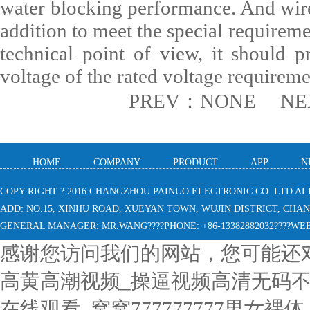
water blocking performance. And wire
addition to meet the special requireme
technical point of view, it should p
voltage of the rated voltage requireme
PREV：NONE NE
HOME
COMPANY
PRODUCT
APP
N
COPY RIGHT ? 2016 CHANGZHOU PAINUO ELECTRONIC CO. LTD AL
ADD: NO.15, XINHU ROAD, XUEYAN TOWN, WUJIN DISTRICT, CHANGZH
GENERAL MANAGER: MR.WANG????PHONE: +86-13382882032????W
感谢您访问我们的网站，您可能还
高黄高潮视频_操逼视频高清无码不卡
在线观看_窝窝777777777男女