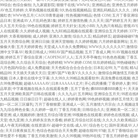
99综合
|
色综合偷拍
|
九九家庭影院
|
狠狠干在线
|
WWW久
|
亚洲精品色
|
亚洲色五月婷婷
AV色五月婷婷
|
久草热视频在线观看
|
9久热在线视频精品
|
亚洲乱码精品久久久久..
|
婷
频红杏
|
WWW色五月
|
CAOUB青青超碰
|
性热视频99精品
|
色情·COM
|
五月丁香亚洲综
品日本
|
亚洲成AV人片乱码色第1集
|
婷婷五月激情热播
|
久久天天
|
国产婷婷五月天
|
激
久久五月天综合
|
99色在线视频
|
婷婷五月天奸女
|
乱抡小BB
|
九九热只有精品
|
密视AV
人在线观看
|
久久婷婷成人视频
|
九九RE精品视频在线观看
|
亚洲综合五月天婷婷
|
337
婷婷
|
大香蕉啪啪啪
|
成人婷婷
|
亚洲久久激情
|
综合久久五
|
精品婷婷五
|
超级碰碰碰97
五月天另类综合网
|
亚洲日日操
|
亚洲天堂啪啪
|
久久婷婷视频
|
六月婷婷最新网址
|
五月
偷偷大香
|
五月天婷婷黄色
|
天堂成人A片永久免费网站
|
WWW久久久久久久97
|
激情综
洲中文字幕AV
|
殴美日韩成人
|
99RIAV国产精品视频
|
五月丁香成人网
|
91AV视频在
频
|
婷婷五月丁香综合亚洲
|
CAOPENG97人人
|
五月天亭亭俺也
|
91色色色视频
|
丁香五
花综合网
|
久久综合天天综合
|
色婷婷精
|
WWW.婷婷.COM
|
玖玖婷婷精品
|
99热碰碰热
|
六月色国内综合
|
成人免费超碰
|
天天色粽合合合合合合合
|
日本乱论99
|
九艹在线
|
精A
精品99
|
天天插天天插天天日
|
亚洲V国产V欧美V久久久久久
|
激情综合网激情五月欧
视频
|
日本人妻伦在线中文字幕
|
久久99久久99精品免观看软件
|
高清免费在线视频
|
色
久99免费视频
|
超碰AAAAAAV
|
曰本AAAAAA丈片
|
开心四房播播
|
丁香婷婷人妻
|
9
品草原
|
中字幕视频在线永久在线观看免费
|
五月丁香色
|
搡BBBB搡BBB搡五十
|
天天
五月天亚洲欧美国产日韩在线观看
|
久久九九@
|
五月网站
|
亚洲综合五月天
|
99惹在
九精品视频
|
日日操日日干
|
超碰在线人人
|
婷婷黄色网
|
99色婷婷视频
|
婷婷五月情天
|
妇一区二区三区爆乳
|
万月丁香狠狠爱
|
亚洲成人一区
|
五月激情六月宗合
|
久久视频这
九九综合网色全集
|
久久婷婷一级片
|
丁香五月欧美
|
日韩综合久久
|
亚洲欧美一区二区
看亚洲
|
成人视频婷婷
|
激情五月综合Ì香亚洲
|
99视频色在线观看
|
婷婷色在线视频
|
成
天堂
|
色九亚洲
|
久久婷婷东京热大香樵
|
婷婷五月综合社区在线
|
久久久久久欧美精品S
成人午夜无码视频
|
在线资源AV-超碰中文在线-成人AV
|
综合色七七
|
国外亚洲成AV人
合
|
天天日夜夜操五月
|
色综合色欲综合天天免费
|
超碰在线99
|
97碰
|
五月丁香啪综合
|
草性爱不卡视频
|
丁香五月欧美激情
|
久久久99视频
|
99热99在线
|
丁香五月婷婷色
|
超碰