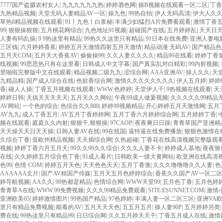
7777国产盗摄农村女人
|
九九九九九九热
|
婷婷酒色网
|
操B视频在线观看一区二区
|
丁香
九热精品视频
|
天堂无码人妻精品AV一区
|
操九色
|
99热自拍
|
伊人无码高清
|
伊大人久
草热8精品视频在线观看
|
91丨九色丨白浆秘
|
丰满少妇猛烈A片免费看观看
|
激情丁香
99
|
狠狠操狠狠
|
五月桃花网综合
|
九色地址91视频
|
超碰国产在线
|
五月婷婷乱
|
天天日
人妻有码乱操
|
9 9热这里有精品
|
99热久久这里只有精品
|
91日本在线免费
|
亚洲人妻电
三区钱
|
六月婷婷香蕉
|
婷婷五月天激情四射五月天激情
|
精品动漫 无码AV
|
国产精品色
五月天COM
|
五月天大香蕉AV
|
偷偷操99
|
久久人妻久久久久
|
精品99在线看
|
婷婷丁香
线视频
|
99思思热只有在这里看
|
日韩成人中文字幕
|
国产真实乱对白精彩
|
99内射视频
|
里啪啦完整版中文在线观看
|
精品视频二级九九
|
涩综合网
|
AAA亚洲AV
|
操人久久
|
天
九精品精
|
国产成人综合在线
|
色欲香综合网
|
激情久久久久久久久久
|
伊人五月婷
|
婷婷
香
|
碰人人操
|
丁香五月视频在线观看
|
WWW.色婷婷
|
天堂伊人干
|
9热视频在线观看
|
天
婷婷日韩
|
天搞天天天天天
|
五月天久久网站
|
午夜69成人做爰视频
|
久久久久久99精品
AV网站
|
一个色的综合
|
色综合久久888
|
婷婷99视频精品
|
开心婷婷五月天激情网
|
五月
AV九九
|
成人丁香五月
|
AV五月丁香婷婷网
|
五月丁香六月婷婷综合网
|
五月婷婷丁香
|
频在线观看
|
庭庭久久内射
|
狠狠干,狠狠操
|
97CAOP
|
夜夜爽日日躁
|
青青草国产亚洲精
天天操天天日天天操
|
日韩人妻AV在线
|
99在线国
|
逼特逼在线免费播放
|
狠狠色激情在
久综合丁香
|
亚欧州精品视频
|
天天插综合网
|
久热超碰
|
丁香花在线高清视频完整版观
视频
|
婷婷丁香六月五月天
|
99久久99久久综合
|
久久久人妻不卡
|
婷婷成人基地
|
夜夜骑
在线
|
久久婷婷五月综合色丁香
|
91成人看片
|
日韩欧美一级大黄网站
|
欧亚洲在线高清
色99
|
色情·COM
|
婷婷五月天色
|
天天色色天天
|
五月丁香激
|
久久久噜噜噜久久人妻
|
色
AAAAAA丈片
|
国产AV精国产传媒
|
五月天五月色婷婷综合
|
香蕉久久国产AV一区二
婷导航视频
|
AA久久
|
99热都是精品
|
色情综合网
|
WWW天堂99
|
五月色丁香
|
五月色婷
青青草A在线
|
WWW.99免费视频
|
久久久99精品免费观看
|
SITE:ESUNNET.COM
|
激情
亚洲欧美65
|
婷婷激情图片
|
99热国产精品
|
97色婷婷
|
丰满人妻一区二区三区
|
亚洲VA
里只有精品免费视频
|
能看的AV
|
五月天天天色
|
五五月五月
|
操人妻90P
|
五月婷婷另类
费在线
|
99热这里只有精品99
|
日日综合网
|
久久五月婷天天干
|
丁香五月成人在线
|
激情