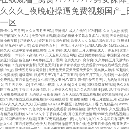
久久久_夜晚碰操逼免费视频国产_
一区
激情久久五月天
|
久久久五月天网站
|
亚洲情A
|
成人在线99
|
1024日韩
|
久久九九热视频
|
强行糟蹋的女人A片
|
免费的日逼视频
|
老师的粉嫩小又紧水又多A片视频
|
天天色情站
|
日操夜夜操
|
97操碰人人
|
婷婷五月天综合在线
|
欧美人人女女精品综合五月天
|
狠狠操
址
|
第九色区AV天堂
|
欧美婷婷色五月
|
丁香花五月天社区
|
ENECARBON-MATERIAL
婷久久
|
亚洲中文字幕在线观看
|
五月 婷婷 成人
|
激情五月天啪啪
|
成人丁香五月
|
这里
线观看
|
一本到不卡高清DVD
|
天天五月天综合网址
|
亚洲另类婷婷综合
|
中国操逼99
|
欧
热亚州综合
|
色色色COM
|
婷婷五月丁香网
|
色月九九
|
91肏肏肏
|
久久婷婷五月天激情
线阅读
|
99免费青青蜜臀
|
天天色天天日
|
青草青草视频2免费观看
|
99惹在线精品免费观
禁
|
9久热
|
激情五月综合网最新
|
天天色天天爱天天爱天天爱Y
|
另类伊人婷婷
|
97超碰
久免费视频
|
超级碰91
|
婷婷五月天VI
|
日本丁香五月
|
综合五月丁香六月婷婷
|
一本综合
免费視品
|
五月天堂色色
|
久久精品熟女亚洲AV麻豆
|
激情性爱五月天
|
九九热这里只有
女
|
五月天另类小说
|
亚色网站小视频
|
人人操插
|
久七香蕉
|
99RE免费在线视频
|
热久久
网丁香无码
|
丁香五月天激情网址
|
大香蕉久久草
|
九九久久精品國產
|
26UUU丁香婷婷
人短视频在线观看
|
无码操B
|
夜夜资源站
|
五月天综合在线观看视频
|
婷婷激情啪啪
|
天
线97
|
1024在线观看免费视频
|
好叼操在线观看
|
狠狠狠狠狠
|
丁香五月激情五月
|
亚洲色
码AV久久久久久久久
|
无码激情AAAAA片-区区
|
色婷婷成人丁香
|
九九精品99
|
WWW
站
|
亚洲网站999
|
91九色中文字幕女在线观看
|
婷婷操超碰
|
激情六月婷婷
|
久久亚洲色
有精品在线播放
|
AAAAAA片
|
丁香婷婷在线
|
开心五月天激情网
|
99RE免费精品视频
|
美
|
97国产精品女人碰碰
|
亚洲AV无码精品色午夜
|
九九99九九99
|
久久这里只有国产
|
热久久91
|
五月婷婷开心色伊人
|
欧洲亚洲激情五月天在线
|
色婷五月天综合网
|
亚洲第
久
|
狠狠五月天婷婷
|
一级A片天天操夜夜操
|
狠狠干无码
|
欧美色99
|
国产99久久久国产