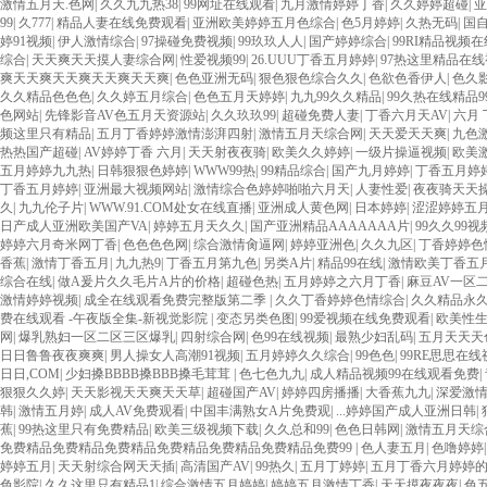
激情五月天.色网
|
久久九九热38
|
99网址在线观看
|
九月激情婷婷丁香
|
久久婷婷超碰
|
亚
99
|
久777
|
精品人妻在线免费观看
|
亚洲欧美婷婷五月色综合
|
色5月婷婷
|
久热无码
|
国
婷91视频
|
伊人激情综合
|
97操碰免费视频
|
99玖玖人人
|
国产婷婷综合
|
99RI精品视频
综合
|
天天爽天天摸人妻综合网
|
性爱视频99
|
26.UUU丁香五月婷婷
|
97热这里精品在
爽天天爽天天爽天天爽天天爽
|
色色亚洲无码
|
狠色狠色综合久久
|
色欲色香伊人
|
色久
久久精品色色色
|
久久婷五月综合
|
色色五月天婷婷
|
九九99久久精品
|
99久热在线精品9
色网站
|
先锋影音AV色五月天资源站
|
久久玖玖99
|
超碰免费人妻
|
丁香六月天AV
|
六月 
频这里只有精品
|
五月丁香婷婷激情澎湃四射
|
激情五月天综合网
|
天天爱天天爽
|
九色
热热国产超碰
|
AV婷婷丁香 六月
|
天天射夜夜骑
|
欧美久久婷婷
|
一级片操逼视频
|
欧美
五月婷婷九九热
|
日韩狠狠色婷婷
|
WWW99热
|
99精品综合
|
国产九月婷婷
|
丁香五月婷
丁香五月婷婷
|
亚洲最大视频网站
|
激情综合色婷婷啪啪六月天
|
人妻性爱
|
夜夜骑天天
久
|
九九伦子片
|
WWW.91.COM处女在线直播
|
亚洲成人黄色网
|
日本婷婷
|
涩涩婷婷五
日产成人亚洲欧美国产VA
|
婷婷五月天久久
|
国产亚洲精品AAAAAAA片
|
99久久99视
婷婷六月奇米网丁香
|
色色色色网
|
综合激情肏逼网
|
婷婷亚洲色
|
久久九区
|
丁香婷婷色
香蕉
|
激情丁香五月
|
九九热9
|
丁香五月第九色
|
另类A片
|
精品99在线
|
激情欧美丁香五
综合在线
|
做A爰片久久毛片A片的价格
|
超碰色热
|
五月婷婷之六月丁香
|
麻豆AV一区
激情婷婷视频
|
成全在线观看免费完整版第二季
|
久久丁香婷婷色情综合
|
久久精品永
费在线观看 -午夜版全集-新视觉影院
|
变态另类色图
|
99爱视频在线免费观看
|
欧美性生
网
|
爆乳熟妇一区二区三区爆乳
|
四射综合网
|
色99在线视频
|
最熟少妇乱码
|
五月天天天
日日鲁鲁夜夜爽爽
|
男人操女人高潮91视频
|
五月婷婷久久综合
|
99色色
|
99RE思思在线
日日,COM
|
少妇搡BBBB搡BBB搡毛茸茸
|
色七色九九
|
成人精品视频99在线观看免费
|
狠狠久久婷
|
天天影视天天爽天天草
|
超碰国产AV
|
婷婷四房播播
|
大香蕉九九
|
深爱激
韩
|
激情五月婷
|
成人AV免费观看
|
中国丰满熟女A片免费观
|
...婷婷国产成人亚洲日韩
|
蕉
|
99热这里只有免费精品
|
欧美三级视频下载
|
久久总和99
|
色色日韩网
|
激情五月天综
免费精品免费精品免费精品免费精品免费精品免费精品免费99
|
色人妻五月
|
色噜婷婷
婷婷五月
|
天天射综合网天天插
|
高清国产AV
|
99热久
|
五月丁婷婷
|
五月丁香六月婷婷
色影院
|
久久这里只有精品1
|
综合激情五月婷婷
|
婷婷五月激情丁香
|
天天摸夜夜夜
|
色