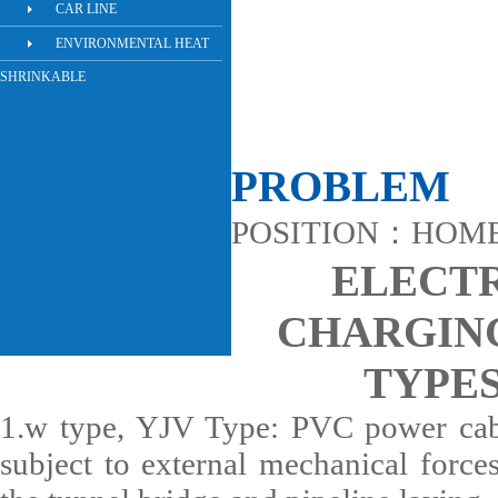
CAR LINE
ENVIRONMENTAL HEAT
SHRINKABLE
PROBLEM
POSITION：
HOM
ELECTR
CHARGIN
TYPE
1.w type, YJV Type: PVC power cab
subject to external mechanical forces