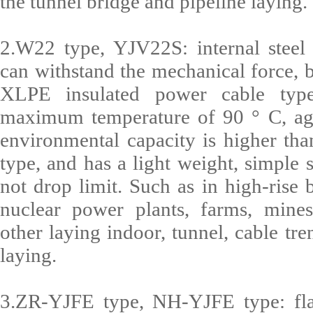
the tunnel bridge and pipeline laying.
2.W22 type, YJV22S: internal steel
can withstand the mechanical force, b
XLPE insulated power cable typ
maximum temperature of 90 ° C, agin
environmental capacity is higher th
type, and has a light weight, simple s
not drop limit. Such as in high-rise 
nuclear power plants, farms, mine
other laying indoor, tunnel, cable t
laying.
3.ZR-YJFE type, NH-YJFE type: flame